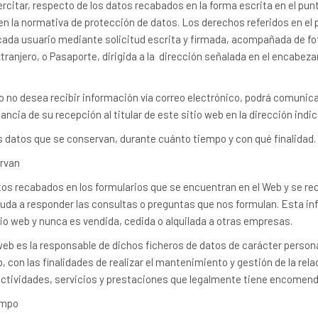
rcitar, respecto de los datos recabados en la forma escrita en el punt
n la normativa de protección de datos. Los derechos referidos en el 
 cada usuario mediante solicitud escrita y firmada, acompañada de fo
tranjero, o Pasaporte, dirigida a la dirección señalada en el encabez
 no desea recibir información vía correo electrónico, podrá comunicar
cia de su recepción al titular de este sitio web en la dirección indi
s datos que se conservan, durante cuánto tiempo y con qué finalidad.
ervan
os recabados en los formularios que se encuentran en el Web y se re
uda a responder las consultas o preguntas que nos formulan. Esta in
sitio web y nunca es vendida, cedida o alquilada a otras empresas.
o web es la responsable de dichos ficheros de datos de carácter persona
b, con las finalidades de realizar el mantenimiento y gestión de la rel
actividades, servicios y prestaciones que legalmente tiene encomen
empo