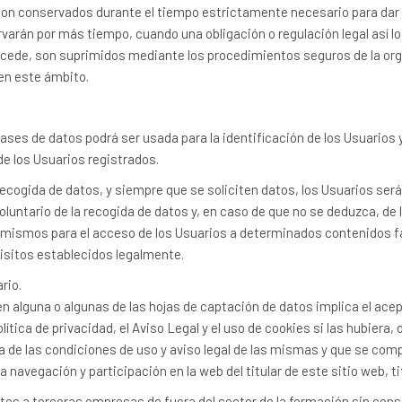
on conservados durante el tiempo estrictamente necesario para dar
rvarán por más tiempo, cuando una obligación o regulación legal así l
cede, son suprimidos mediante los procedimientos seguros de la or
 en este ámbito.
ases de datos podrá ser usada para la identificación de los Usuarios y
e los Usuarios registrados.
ecogida de datos, y siempre que se soliciten datos, los Usuarios ser
voluntario de la recogida de datos y, en caso de que no se deduzca, de
mismos para el acceso de los Usuarios a determinados contenidos fa
sitos establecidos legalmente.
rio.
 en alguna o algunas de las hojas de captación de datos implica el ace
lítica de privacidad, el Aviso Legal y el uso de cookies si las hubiera
a de las condiciones de uso y aviso legal de las mismas y que se co
navegación y participación en la web del titular de este sitio web, tit
atos a terceras empresas de fuera del sector de la formación sin con