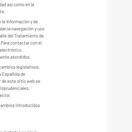
dad así como en la
te.
e la Información y de
lan la navegación y uso
sable del Tratamiento de
 Para contactar con el
 electrónico
mente atendidos.
cambios legislativos,
ia Española de
r de este sitio web se
risprudenciales,
ector.
 cambios introducidos