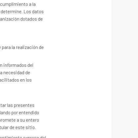
 cumplimiento a la
o determine. Los datos
ganización dotados de
 para la realización de
án informados del
 la necesidad de
cilitados en los
ptar las presentes
, dando por entendido
mpromete a su entero
ular de este sitio.
sentimiento expreso del