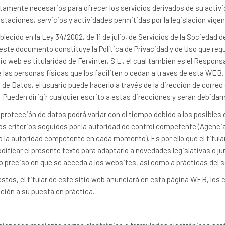
tamente necesarios para ofrecer los servicios derivados de su activi
estaciones, servicios y actividades permitidas por la legislación vigen
blecido en la Ley 34/2002, de 11 de julio, de Servicios de la Sociedad d
este documento constituye la Política de Privacidad y de Uso que regu
tio web es titularidad de Fervinter, S.L., el cual también es el Respon
 las personas físicas que los faciliten o cedan a través de esta WEB..
de Datos, el usuario puede hacerlo a través de la dirección de correo
 Pueden dirigir cualquier escrito a estas direcciones y serán debida
 protección de datos podrá variar con el tiempo debido a los posibles 
los criterios seguidos por la autoridad de control competente (Agenc
 la autoridad competente en cada momento). Es por ello que el titula
dificar el presente texto para adaptarlo a novedades legislativas o ju
 preciso en que se acceda a los websites, así como a prácticas del s
stos, el titular de este sitio web anunciará en esta página WEB, los
ación a su puesta en práctica.