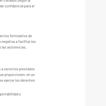
án tratados según la
de confidencial para el
en los formularios de
negativa a facilitar los
s las asistencias,
s a servicios prestados
 que proporcionen, en un
se ejercer los derechos
portabilidad y