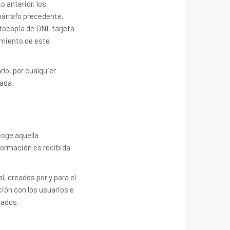
o anterior, los
párrafo precedente,
tocopia de DNI, tarjeta
amiento de este
lo, por cualquier
cada.
coge aquella
formación es recibida
l, creados por y para el
ación con los usuarios e
dados.