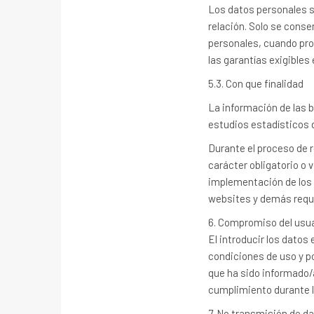
Los datos personales s
relación. Solo se conse
personales, cuando pro
las garantías exigibles
5.3. Con que finalidad
La información de las b
estudios estadísticos d
Durante el proceso de r
carácter obligatorio o 
implementación de los 
websites y demás requi
6. Compromiso del usua
El introducir los datos
condiciones de uso y po
que ha sido informado/
cumplimiento durante la 
7. No transmisión de d