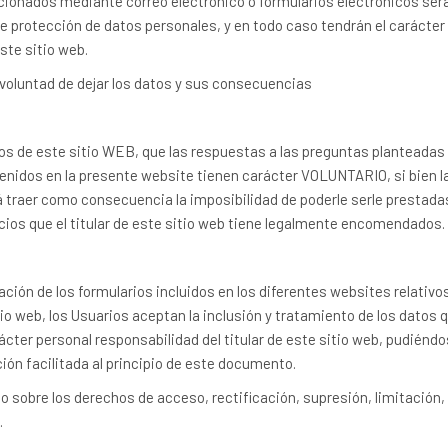
cionados mediante correo electrónico o formularios electrónicos ser
 protección de datos personales, y en todo caso tendrán el carácter 
este sitio web.
 voluntad de dejar los datos y sus consecuencias
os de este sitio WEB, que las respuestas a las preguntas planteadas 
nidos en la presente website tienen carácter VOLUNTARIO, si bien la 
á traer como consecuencia la imposibilidad de poderle serle prestada
cios que el titular de este sitio web tiene legalmente encomendados.
ión de los formularios incluidos en los diferentes websites relativo
sitio web, los Usuarios aceptan la inclusión y tratamiento de los datos
ácter personal responsabilidad del titular de este sitio web, pudiéndo
ción facilitada al principio de este documento.
io sobre los derechos de acceso, rectificación, supresión, limitación, 
.