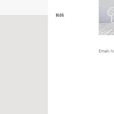
BLOG
Email:
h