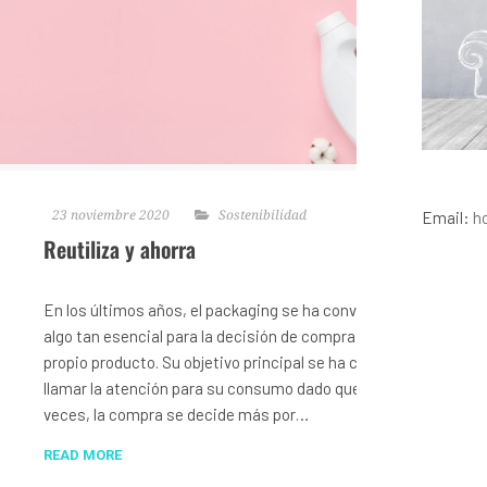
23 noviembre 2020
Sostenibilidad
Email:
h
Reutiliza y ahorra
En los últimos años, el packaging se ha convertido en
algo tan esencial para la decisión de compra como el
propio producto. Su objetivo principal se ha centrado en
llamar la atención para su consumo dado que, muchas
veces, la compra se decide más por…
READ MORE